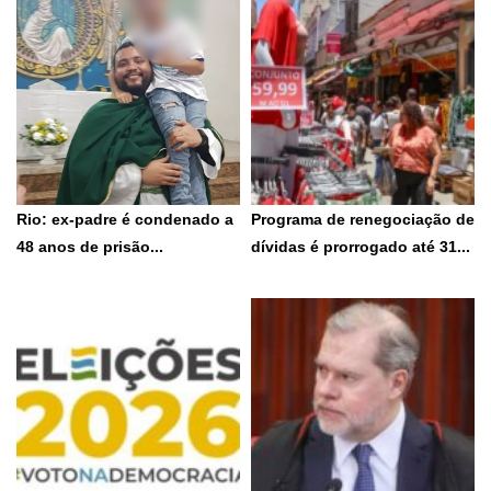
Combater...
7 de agosto de 2026
7 de agosto de 2026
Rio: ex-padre é condenado a
Programa de renegociação de
48 anos de prisão...
dívidas é prorrogado até 31...
Padrasto também é acusado de
Medida foi oficializada no Diário
instigação ao suicídio A...
Oficial da União deste...
7 de agosto de 2026
5 de agosto de 2026