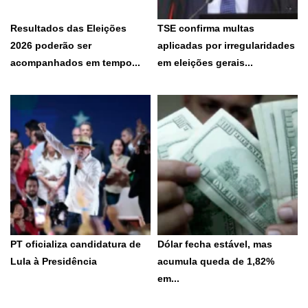
Resultados das Eleições
TSE confirma multas
2026 poderão ser
aplicadas por irregularidades
acompanhados em tempo...
em eleições gerais...
Site e app do TSE permitirão
Decisão do Tribunal foi unânime
consultar totalização dos...
em ambos os casos,...
5 de agosto de 2026
5 de agosto de 2026
PT oficializa candidatura de
Dólar fecha estável, mas
Lula à Presidência
acumula queda de 1,82%
em...
Geraldo Alckmin compõe a