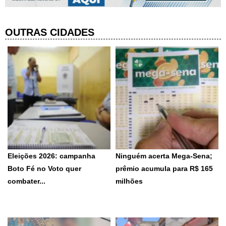
OUTRAS CIDADES
Eleições 2026: campanha
Ninguém acerta Mega-Sena;
Boto Fé no Voto quer
prêmio acumula para R$ 165
combater...
milhões
Iniciativa reúne comunidades
Dezenas sorteadas foram: 16 -
de fé e entidades ecumênicas
21 - 24 -...