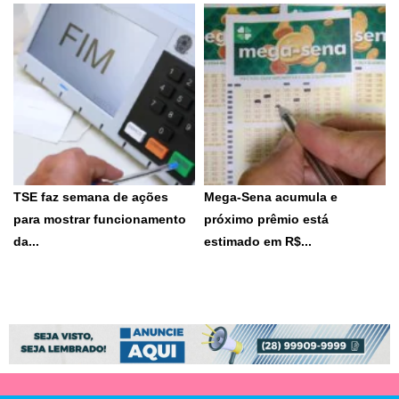
chapa como candidato à Vice-
Bolsa sobe 3,5% no mês e
Presidência...
petróleo salta mais...
3 de agosto de 2026
3 de agosto de 2026
TSE faz semana de ações
Mega-Sena acumula e
para mostrar funcionamento
próximo prêmio está
da...
estimado em R$...
Uma live será realizada nesta
Dezenas sorteadas foram: 30 -
segunda (3), às 17h30,...
35 - 38 -...
3 de agosto de 2026
31 de julho de 2026