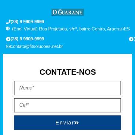
(28) 9 9909-9999
(End. Virtual) Rua Projetada, s/nº, bairro Centro, Aracruz\ES
(28) 9 9909-9999
contato@fitsolucoes.net.br
CONTATE-NOS
Enviar