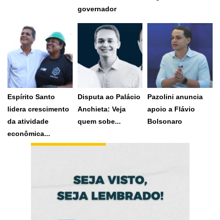
MDB homologa
A Samarco
governador
candidatura do
O governador do
participou, nesta
governador...
Espírito Santo,...
terça-feira...
6 de agosto de
4 de agosto de
30 de julho de
2026
2026
2026
Espírito Santo
Disputa ao Palácio
Pazolini anuncia
lidera crescimento
Anchieta: Veja
apoio a Flávio
da atividade
quem sobe...
Bolsonaro
No cenário mais
Ex-prefeito de
econômica...
Estado registrou alta
provável, com...
Vitória e pré-
de 4,4%...
candidato...
16 de julho de
30 de julho de
15 de julho de
2026
2026
2026