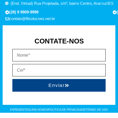
(End. Virtual) Rua Projetada, s/nº, bairro Centro, Aracruz\ES
(28) 9 9909-9999
contato@fitsolucoes.net.br
CONTATE-NOS
Enviar
EXPEDIENTE
QUEM SOMOS
POLÍTICA DE PRIVACIDADE
TERMO DE USO