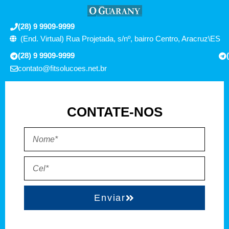
(28) 9 9909-9999
(End. Virtual) Rua Projetada, s/nº, bairro Centro, Aracruz\ES
(28) 9 9909-9999
contato@fitsolucoes.net.br
CONTATE-NOS
Enviar