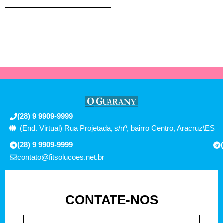
(28) 9 9909-9999
(End. Virtual) Rua Projetada, s/nº, bairro Centro, Aracruz\ES
(28) 9 9909-9999
contato@fitsolucoes.net.br
CONTATE-NOS