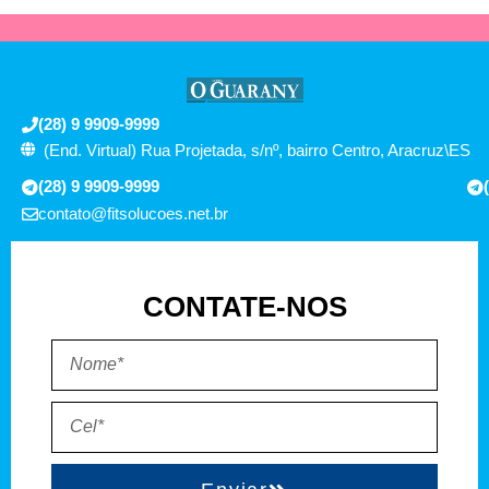
(28) 9 9909-9999
(End. Virtual) Rua Projetada, s/nº, bairro Centro, Aracruz\ES
(28) 9 9909-9999
contato@fitsolucoes.net.br
CONTATE-NOS