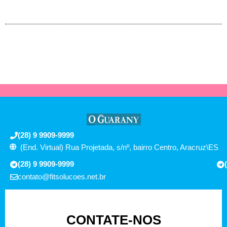
(28) 9 9909-9999
(End. Virtual) Rua Projetada, s/nº, bairro Centro, Aracruz\ES
(28) 9 9909-9999
contato@fitsolucoes.net.br
CONTATE-NOS