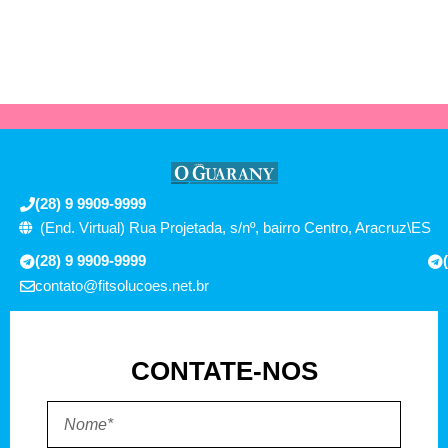
(28) 9 9909-9999
(End. Virtual) Rua Projetada, s/nº, bairro Centro, Aracruz\ES
(28) 9 9909-9999
contato@fitsolucoes.net.br
CONTATE-NOS