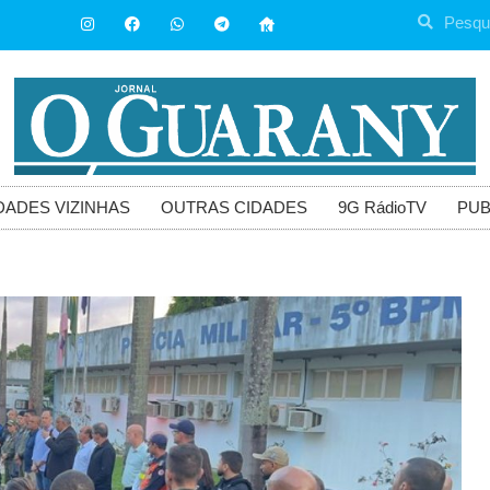
DADES VIZINHAS
OUTRAS CIDADES
9G RádioTV
PUB