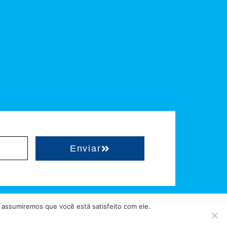
Enviar
 assumiremos que você está satisfeito com ele.
 AGS2 = Hospedado em
hostgut.com.br