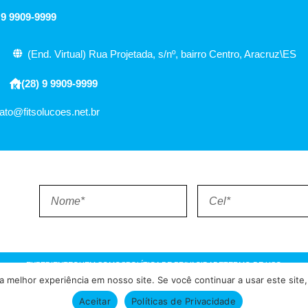
 9 9909-9999
(End. Virtual) Rua Projetada, s/nº, bairro Centro, Aracruz\ES
(28) 9 9909-9999
ato@fitsolucoes.net.br
EXPEDIENTE
QUEM SOMOS
POLÍTICA DE PRIVACIDADE
TERMO DE USO
 melhor experiência em nosso site. Se você continuar a usar este site,
= Atualizado pelo Consórcio de Agências: Kriativuz – Philadelphia –
Aceitar
Políticas de Privacidade