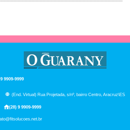
 9 9909-9999
(End. Virtual) Rua Projetada, s/nº, bairro Centro, Aracruz\ES
(28) 9 9909-9999
ato@fitsolucoes.net.br