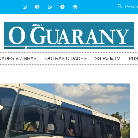
DADES VIZINHAS
OUTRAS CIDADES
9G RádioTV
PUB