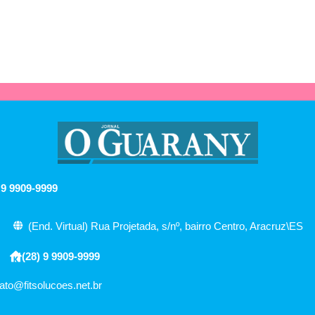
 9 9909-9999
(End. Virtual) Rua Projetada, s/nº, bairro Centro, Aracruz\ES
(28) 9 9909-9999
ato@fitsolucoes.net.br