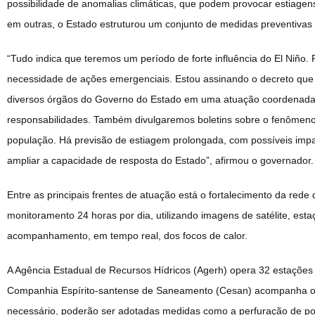
possibilidade de anomalias climáticas, que podem provocar estiage
em outras, o Estado estruturou um conjunto de medidas preventivas p
“Tudo indica que teremos um período de forte influência do El Niño. 
necessidade de ações emergenciais. Estou assinando o decreto que 
diversos órgãos do Governo do Estado em uma atuação coordenada.
responsabilidades. Também divulgaremos boletins sobre o fenômeno 
população. Há previsão de estiagem prolongada, com possíveis imp
ampliar a capacidade de resposta do Estado”, afirmou o governador.
Entre as principais frentes de atuação está o fortalecimento da rede
monitoramento 24 horas por dia, utilizando imagens de satélite, est
acompanhamento, em tempo real, dos focos de calor.
A Agência Estadual de Recursos Hídricos (Agerh) opera 32 estações 
Companhia Espírito-santense de Saneamento (Cesan) acompanha o 
necessário, poderão ser adotadas medidas como a perfuração de po