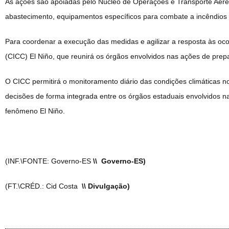
As ações são apoiadas pelo Núcleo de Operações e Transporte Aér
abastecimento, equipamentos específicos para combate a incêndios
Para coordenar a execução das medidas e agilizar a resposta às ocor
(CICC) El Niño, que reunirá os órgãos envolvidos nas ações de prep
O CICC permitirá o monitoramento diário das condições climáticas no
decisões de forma integrada entre os órgãos estaduais envolvidos 
fenômeno El Niño.
(INF.\FONTE: Governo-ES
\\ Governo-ES)
(FT.\CRÉD.: Cid Costa
\\ Divulgação)