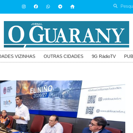
DADES VIZINHAS
OUTRAS CIDADES
9G RádioTV
PUB