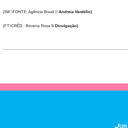
(INF.\FONTE: Agência Brasil
\\
Andreia Verdélio
)
(FT.\CRÉD.: Rovena Rosa
\\ Divulgação)
(28)