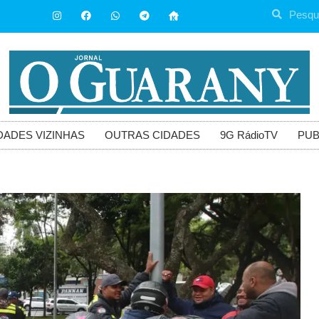
DADES VIZINHAS
OUTRAS CIDADES
9G RádioTV
PUB