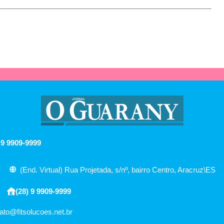
 9 9909-9999
(End. Virtual) Rua Projetada, s/nº, bairro Centro, Aracruz\ES
(28) 9 9909-9999
ato@fitsolucoes.net.br