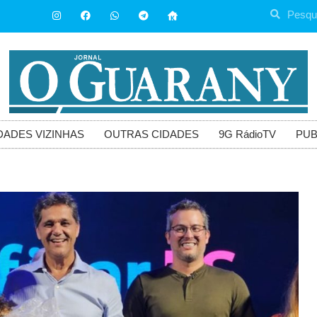
DADES VIZINHAS
OUTRAS CIDADES
9G RádioTV
PUB