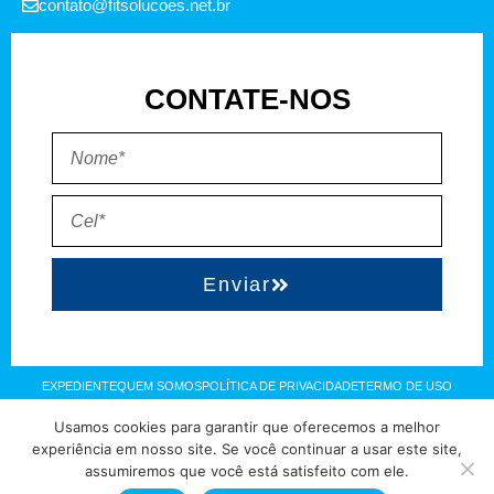
contato@fitsolucoes.net.br
CONTATE-NOS
Enviar
EXPEDIENTE
QUEM SOMOS
POLÍTICA DE PRIVACIDADE
TERMO DE USO
Usamos cookies para garantir que oferecemos a melhor
Direitos reservados à FIT Soluções = Atualizado pelo Consórcio de
experiência em nosso site. Se você continuar a usar este site,
assumiremos que você está satisfeito com ele.
Agências: Kriativuz – Philadelphia – AGS2 = Hospedado em