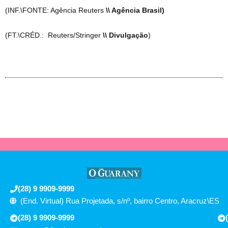
(INF.\FONTE: Agência Reuters
\\ Agência Brasil)
(FT.\CRÉD.: Reuters/Stringer
\\ Divulgação
)
(28) 9 9909-9999
(End. Virtual) Rua Projetada, s/nº, bairro Centro, Aracruz\ES
(28) 9 9909-9999