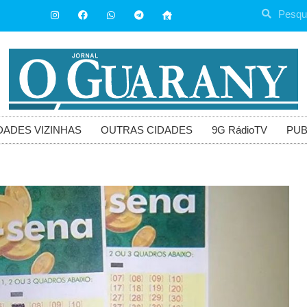
DADES VIZINHAS
OUTRAS CIDADES
9G RádioTV
PUB