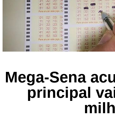
Mega-Sena acu
principal va
mil