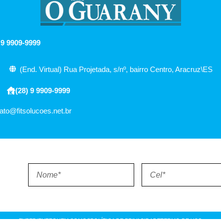
 9 9909-9999
(End. Virtual) Rua Projetada, s/nº, bairro Centro, Aracruz\ES
(28) 9 9909-9999
ato@fitsolucoes.net.br
EXPEDIENTE
QUEM SOMOS
POLÍTICA DE PRIVACIDADE
TERMO DE USO