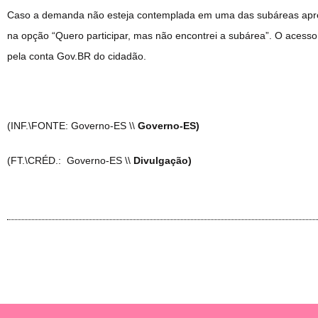
Caso a demanda não esteja contemplada em uma das subáreas aprese
na opção “Quero participar, mas não encontrei a subárea”. O acesso
pela conta Gov.BR do cidadão.
(INF.\FONTE: Governo-ES \\
Governo-ES)
(FT.\CRÉD.: Governo-ES \\
Divulgação)