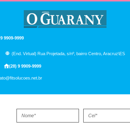
 9 9909-9999
(End. Virtual) Rua Projetada, s/nº, bairro Centro, Aracruz\ES
(28) 9 9909-9999
ato@fitsolucoes.net.br