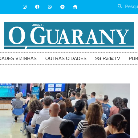
DADES VIZINHAS
OUTRAS CIDADES
9G RádioTV
PUB