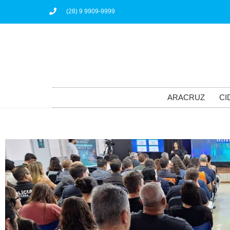
(28) 9 9909-9999
ARACRUZ
CI