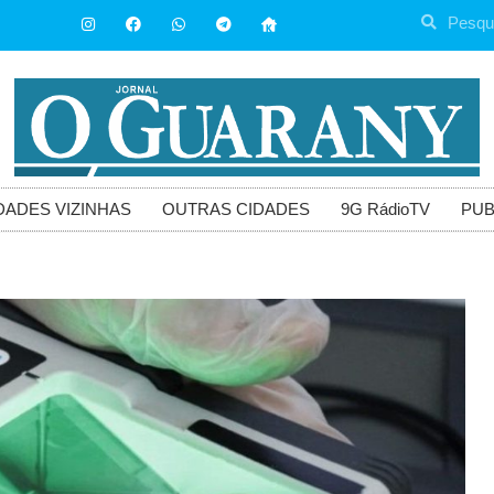
DADES VIZINHAS
OUTRAS CIDADES
9G RádioTV
PUB