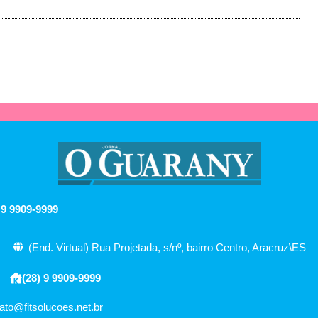
 9 9909-9999
(End. Virtual) Rua Projetada, s/nº, bairro Centro, Aracruz\ES
(28) 9 9909-9999
ato@fitsolucoes.net.br