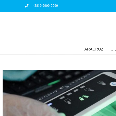
(28) 9 9909-9999
ARACRUZ
CI