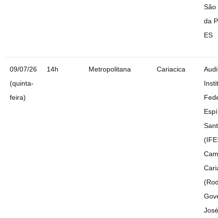
São 
da P
ES
09/07/26
14h
Metropolitana
Cariacica
Audi
(quinta-
Insti
feira)
Fede
Espí
San
(IFE
Cam
Cari
(Rod
Gov
Jos