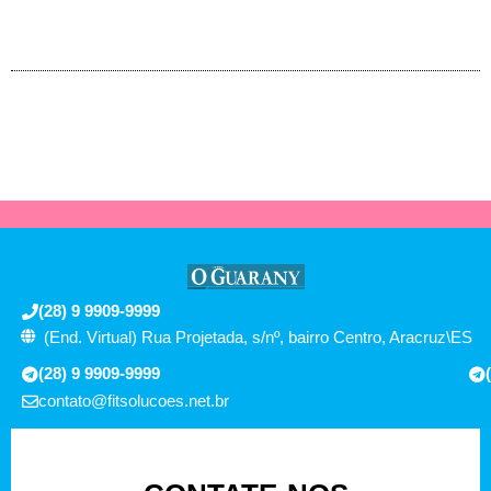
(28) 9 9909-9999
(End. Virtual) Rua Projetada, s/nº, bairro Centro, Aracruz\ES
(28) 9 9909-9999
contato@fitsolucoes.net.br