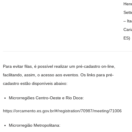
Henr
Sett
– Ita
Cari
ES)
Para evitar filas, é possível realizar um pré-cadastro on-line,
facilitando, assim, o acesso aos eventos. Os links para pré-
cadastro estão disponíveis abaixo:
Microrregiões Centro-Oeste e Rio Doce:
https://orcamento.es.gov.br/#/registration/70987/meeting/71006
Microrregião Metropolitana: