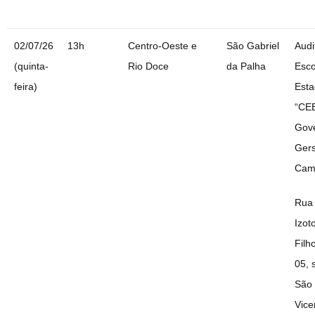
02/07/26
13h
Centro-Oeste e
São Gabriel
Audi
(quinta-
Rio Doce
da Palha
Esco
feira)
Esta
“CE
Gov
Ger
Cam
Rua
Izot
Filh
05, 
São
Vice