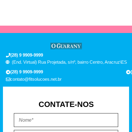
(28) 9 9909-9999
(End. Virtual) Rua Projetada, s/nº, bairro Centro, Aracruz\ES
(28) 9 9909-9999
contato@fitsolucoes.net.br
CONTATE-NOS