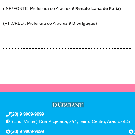
(INF.\FONTE: Prefeitura de Aracruz
\\ Renato Lana de Faria)
(FT.\CRÉD.: Prefeitura de Aracruz
\\ Divulgação)
(28) 9 9909-9999
(End. Virtual) Rua Projetada, s/nº, bairro Centro, Aracruz\ES
(28) 9 9909-9999