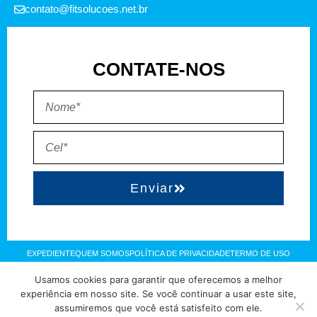
contato@fitsolucoes.net.br
CONTATE-NOS
Enviar
EXPEDIENTE
QUEM SOMOS
POLÍTICA DE PRIVACIDADE
TERMO DE USO
Usamos cookies para garantir que oferecemos a melhor
Direitos reservados à FIT Soluções = Atualizado pelo Consórcio de
experiência em nosso site. Se você continuar a usar este site,
assumiremos que você está satisfeito com ele.
Agências: Kriativuz – Philadelphia – AGS2 = Hospedado em