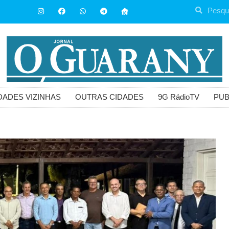
DADES VIZINHAS
OUTRAS CIDADES
9G RádioTV
PUB