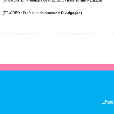
(INF.\FONTE: Prefeitura de Aracruz \\
Thais Tonini Patuzzo)
(FT.\CRÉD.: Prefeitura de Aracruz \\
Divulgação)
(28)