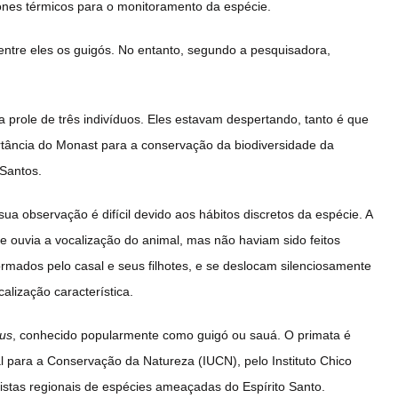
rones térmicos para o monitoramento da espécie.
entre eles os guigós. No entanto, segundo a pesquisadora,
a prole de três indivíduos. Eles estavam despertando, tanto é que
rtância do Monast para a conservação da biodiversidade da
 Santos.
a observação é difícil devido aos hábitos discretos da espécie. A
 ouvia a vocalização do animal, mas não haviam sido feitos
rmados pelo casal e seus filhotes, e se deslocam silenciosamente
lização característica.
tus
, conhecido popularmente como guigó ou sauá. O primata é
al para a Conservação da Natureza (IUCN), pelo Instituto Chico
stas regionais de espécies ameaçadas do Espírito Santo.