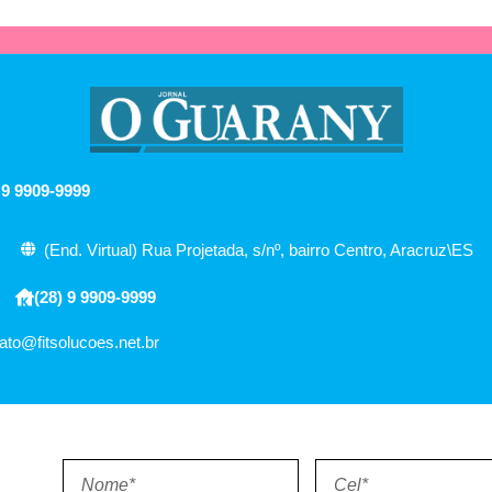
 9 9909-9999
(End. Virtual) Rua Projetada, s/nº, bairro Centro, Aracruz\ES
(28) 9 9909-9999
ato@fitsolucoes.net.br