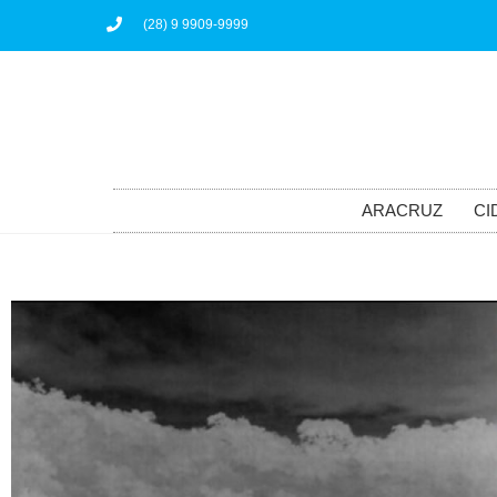
(28) 9 9909-9999
ARACRUZ
CI