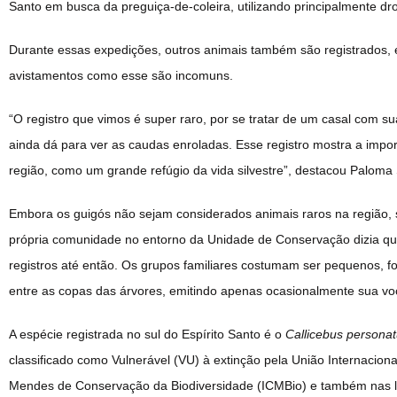
Santo em busca da preguiça-de-coleira, utilizando principalmente d
Durante essas expedições, outros animais também são registrados, 
avistamentos como esse são incomuns.
“O registro que vimos é super raro, por se tratar de um casal com su
ainda dá para ver as caudas enroladas. Esse registro mostra a impo
região, como um grande refúgio da vida silvestre”, destacou Paloma
Embora os guigós não sejam considerados animais raros na região, su
própria comunidade no entorno da Unidade de Conservação dizia que
registros até então. Os grupos familiares costumam ser pequenos, fo
entre as copas das árvores, emitindo apenas ocasionalmente sua voca
A espécie registrada no sul do Espírito Santo é o
Callicebus persona
classificado como Vulnerável (VU) à extinção pela União Internacion
Mendes de Conservação da Biodiversidade (ICMBio) e também nas li