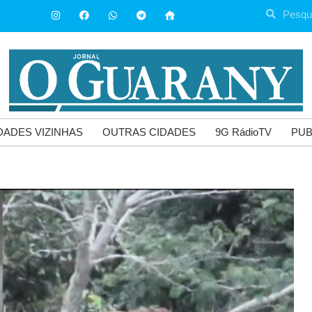
DADES VIZINHAS
OUTRAS CIDADES
9G RádioTV
PUB