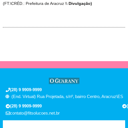
(FT.\CRÉD.: Prefeitura de Aracruz \\
Divulgação)
(28) 9 9909-9999
(End. Virtual) Rua Projetada, s/nº, bairro Centro, Aracruz\ES
(28) 9 9909-9999
contato@fitsolucoes.net.br