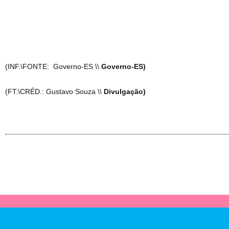
(INF.\FONTE: Governo-ES \\
Governo-ES)
(FT.\CRÉD.: Gustavo Souza \\
Divulgação)