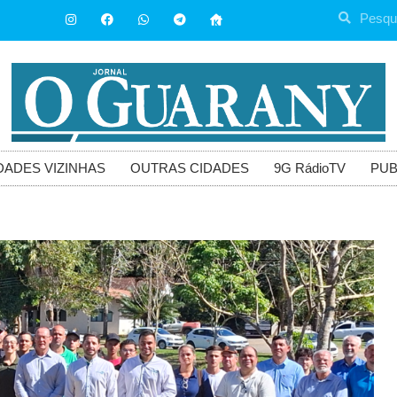
DADES VIZINHAS
OUTRAS CIDADES
9G RádioTV
PUB