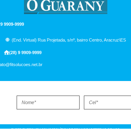
 9 9909-9999
(End. Virtual) Rua Projetada, s/nº, bairro Centro, Aracruz\ES
(28) 9 9909-9999
ato@fitsolucoes.net.br
EXPEDIENTE
QUEM SOMOS
POLÍTICA DE PRIVACIDADE
TERMO DE USO