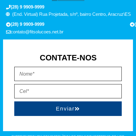
(28) 9 9909-9999
(End. Virtual) Rua Projetada, s/nº, bairro Centro, Aracruz\ES
(28) 9 9909-9999
contato@fitsolucoes.net.br
CONTATE-NOS
Enviar