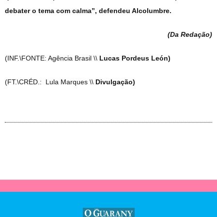
debater o tema com calma”, defendeu Alcolumbre.
(Da Redação
)
(INF.\FONTE: Agência Brasil \\
Lucas Pordeus León)
(FT.\CRÉD.: Lula Marques \\
Divulgação)