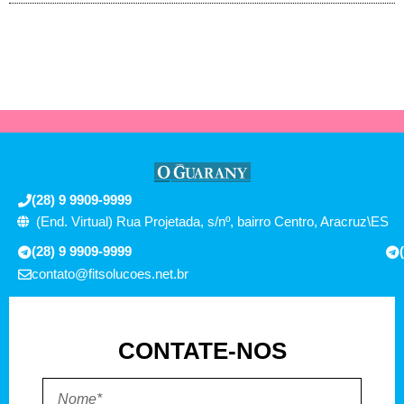
(28) 9 9909-9999
(End. Virtual) Rua Projetada, s/nº, bairro Centro, Aracruz\ES
(28) 9 9909-9999
contato@fitsolucoes.net.br
CONTATE-NOS