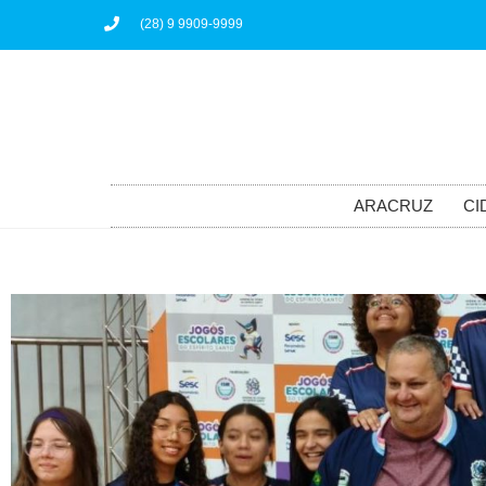
(28) 9 9909-9999
ARACRUZ
CI