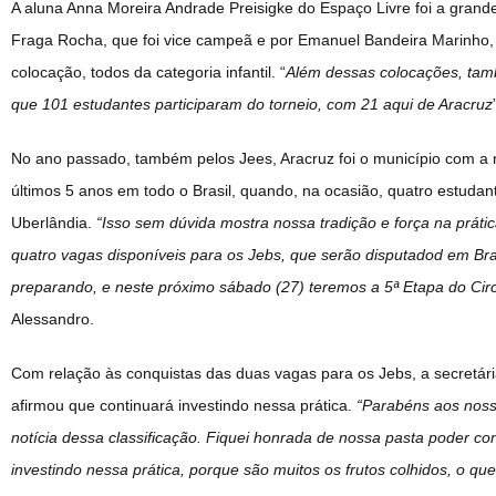
A aluna Anna Moreira Andrade Preisigke do Espaço Livre foi a gran
Fraga Rocha, que foi vice campeã e por Emanuel Bandeira Marinho,
colocação, todos da categoria infantil. “
Além dessas colocações, tamb
que 101 estudantes participaram do torneio, com 21 aqui de Aracruz
No ano passado, também pelos Jees, Aracruz foi o município com a
últimos 5 anos em todo o Brasil, quando, na ocasião, quatro estudan
Uberlândia.
“Isso sem dúvida mostra nossa tradição e força na prát
quatro vagas disponíveis para os Jebs, que serão disputadod em Bra
preparando, e neste próximo sábado (27) teremos a 5ª Etapa do Circ
Alessandro.
Com relação às conquistas das duas vagas para os Jebs, a secretá
afirmou que continuará investindo nessa prática.
“Parabéns aos noss
notícia dessa classificação. Fiquei honrada de nossa pasta poder co
investindo nessa prática, porque são muitos os frutos colhidos, o qu