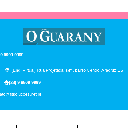
 9 9909-9999
(End. Virtual) Rua Projetada, s/nº, bairro Centro, Aracruz\ES
(28) 9 9909-9999
ato@fitsolucoes.net.br