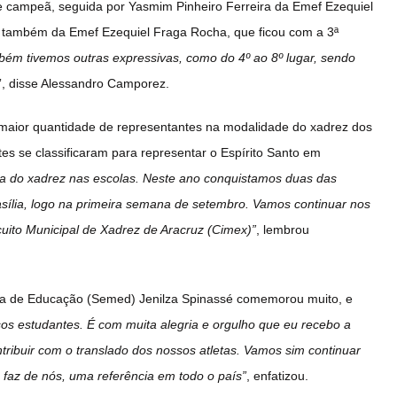
de campeã, seguida por Yasmim Pinheiro Ferreira da Emef Ezequiel
 também da Emef Ezequiel Fraga Rocha, que ficou com a 3ª
ém tivemos outras expressivas, como do 4º ao 8º lugar, sendo
”, disse Alessandro Camporez.
 maior quantidade de representantes na modalidade do xadrez dos
tes se classificaram para representar o Espírito Santo em
ica do xadrez nas escolas. Neste ano conquistamos duas das
sília, logo na primeira semana de setembro. Vamos continuar nos
uito Municipal de Xadrez de Aracruz (Cimex)”
, lembrou
ria de Educação (Semed) Jenilza Spinassé comemorou muito, e
os estudantes. É com muita alegria e orgulho que eu recebo a
ntribuir com o translado dos nossos atletas. Vamos sim continuar
e faz de nós, uma referência em todo o país”
, enfatizou.