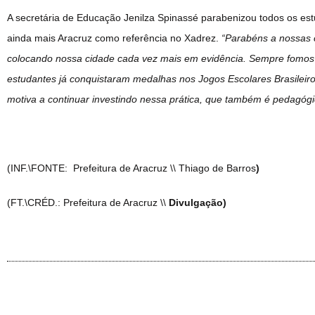
A secretária de Educação Jenilza Spinassé parabenizou todos os est
ainda mais Aracruz como referência no Xadrez.
“Parabéns a nossas 
colocando nossa cidade cada vez mais em evidência. Sempre fomos r
estudantes já conquistaram medalhas nos Jogos Escolares Brasileiro
motiva a continuar investindo nessa prática, que também é pedagógi
(INF.\FONTE: Prefeitura de Aracruz \\ Thiago de Barros
)
(FT.\CRÉD.: Prefeitura de Aracruz \\
Divulgação)