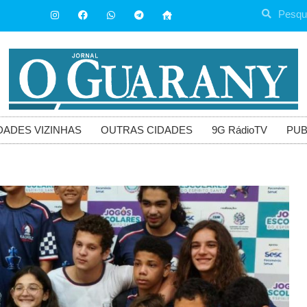
DADES VIZINHAS
OUTRAS CIDADES
9G RádioTV
PUB